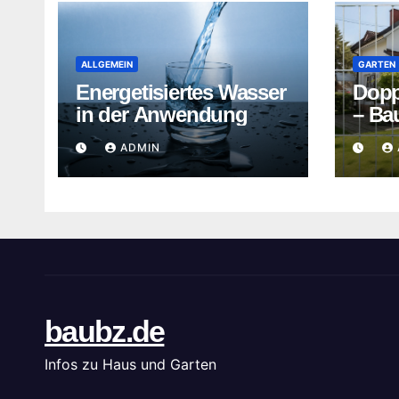
ALLGEMEIN
GARTEN
Energetisiertes Wasser
Dopp
in der Anwendung
– Bau
Deut
ADMIN
baubz.de
Infos zu Haus und Garten