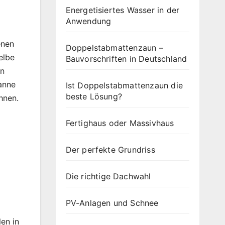
Energetisiertes Wasser in der
Anwendung
enen
Doppelstabmattenzaun –
elbe
Bauvorschriften in Deutschland
en
anne
Ist Doppelstabmattenzaun die
beste Lösung?
hnen.
Fertighaus oder Massivhaus
Der perfekte Grundriss
Die richtige Dachwahl
PV-Anlagen und Schnee
en in