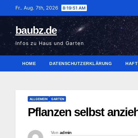
Zum
Fr.. Aug. 7th, 2026
8:19:52 AM
Inhalt
wechseln
baubz.de
Infos zu Haus und Garten
HOME
DATENSCHUTZERKLÄRUNG
HAFT
ALLGEMEIN
GARTEN
Pflanzen selbst anzie
Von
admin