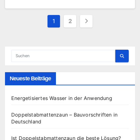
Seitennummerierung
1
2
der
Beiträge
Neueste Beiträge
Energetisiertes Wasser in der Anwendung
Doppelstabmattenzaun – Bauvorschriften in
Deutschland
Ist Doppelstabmattenzaun die beste Lösung?