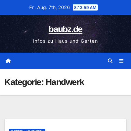
Zum
Fr.. Aug. 7th, 2026
8:14:00 AM
Inhalt
wechseln
baubz.de
Infos zu Haus und Garten
Kategorie:
Handwerk