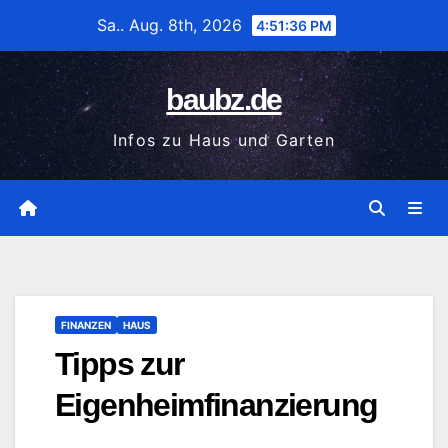
Zum
Sa.. Aug. 8th, 2026
4:51:36 PM
Inhalt
wechseln
baubz.de
Infos zu Haus und Garten
FINANZEN
HAUS
Tipps zur
Eigenheimfinanzierung