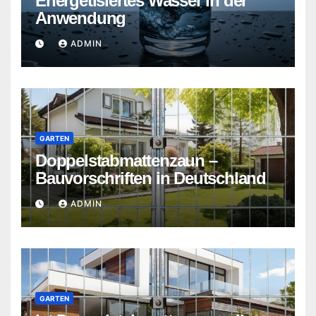
Energetisiertes Wasser in der
Anwendung
ADMIN
GARTEN
Doppelstabmattenzaun –
Bauvorschriften in Deutschland
ADMIN
GARTEN