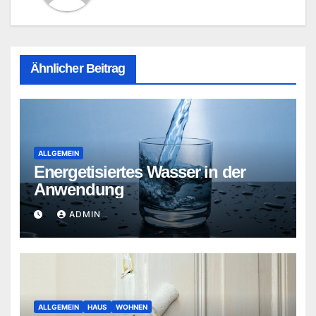
Ähnlicher Beitrag
ALLGEMEIN
Energetisiertes Wasser in der
Anwendung
ADMIN
ALLGEMEIN
HAUS
WOHNEN