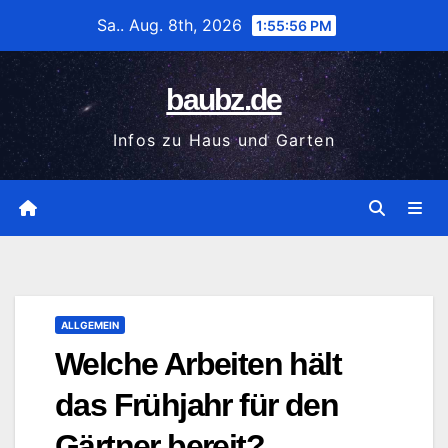
Zum
Sa.. Aug. 8th, 2026
1:55:57 PM
Inhalt
wechseln
baubz.de
Infos zu Haus und Garten
ALLGEMEIN
Welche Arbeiten hält
das Frühjahr für den
Gärtner bereit?